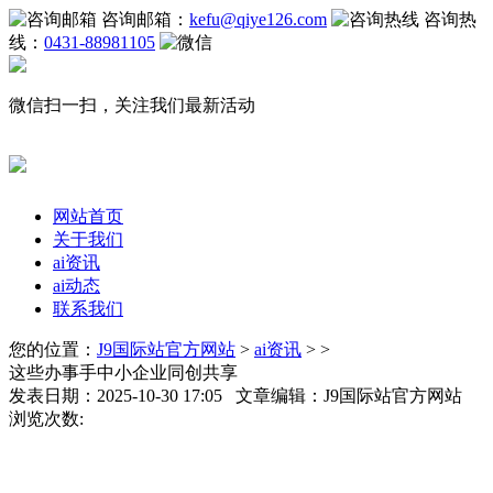
咨询邮箱：
kefu@qiye126.com
咨询热
线：
0431-88981105
微信扫一扫，关注我们最新活动
网站首页
关于我们
ai资讯
ai动态
联系我们
您的位置：
J9国际站官方网站
>
ai资讯
> >
这些办事手中小企业同创共享
发表日期：2025-10-30 17:05 文章编辑：J9国际站官方网站
浏览次数: