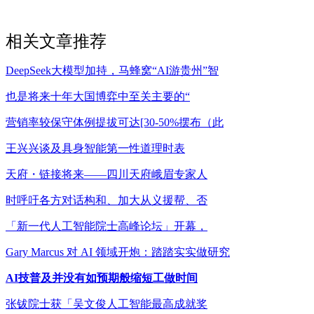
相关文章推荐
DeepSeek大模型加持，马蜂窝“AI游贵州”智
也是将来十年大国博弈中至关主要的“
营销率较保守体例提拔可达[30-50%摆布（此
王兴兴谈及具身智能第一性道理时表
天府・链接将来——四川天府峨眉专家人
时呼吁各方对话构和、加大从义援帮、否
「新一代人工智能院士高峰论坛」开幕，
Gary Marcus 对 AI 领域开炮：踏踏实实做研究
AI技普及并没有如预期般缩短工做时间
张钹院士获「吴文俊人工智能最高成就奖